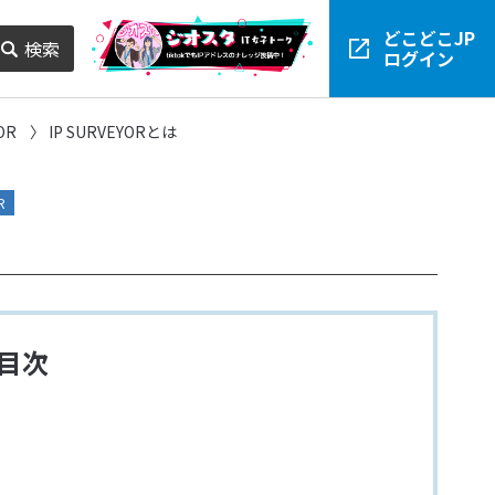
どこどこJP
検索
ログイン
OR
IP SURVEYORとは
R
目次